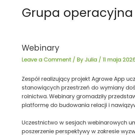
Skip
Post
Grupa operacyjna
to
navigation
content
Webinary
Leave a Comment
/ By
Julia
/
11 maja 202
Zespół realizujący projekt Agrowe App 
stanowiących przestrzeń do wymiany do
rolnictwa. Webinary gromadziły przedstaw
platformę do budowania relacji i nawiąz
Uczestnictwo w sesjach webinarowych um
poszerzenie perspektywy w zakresie wyzw