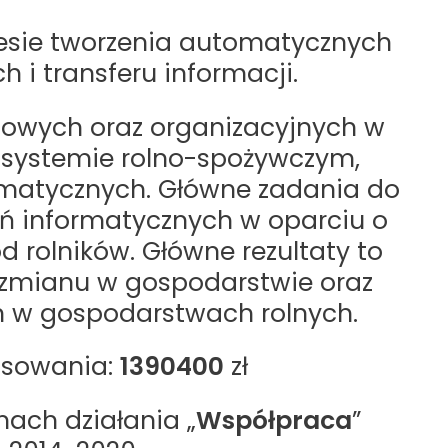
esie tworzenia automatycznych
 i transferu informacji.
gowych oraz organizacyjnych w
kosystemie rolno-spożywczym,
imatycznych. Główne zadania do
ań informatycznych w oparciu o
 rolników. Główne rezultaty to
ozmianu w gospodarstwie oraz
 w gospodarstwach rolnych.
ania:
1390400
zł
mach działania „
Współpraca
”