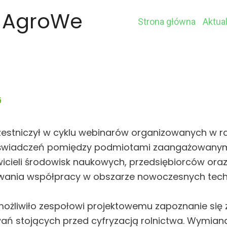
 AgroWe
Strona główna
Aktua
6
uczestniczył w cyklu webinarów organizowanych w
świadczeń pomiędzy podmiotami zaangażowanymi w
icieli środowisk naukowych, przedsiębiorców oraz 
ywania współpracy w obszarze nowoczesnych tech
ożliwiło zespołowi projektowemu zapoznanie się 
ań stojących przed cyfryzacją rolnictwa. Wymian