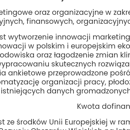
tingowe oraz organizacyjne w zakr
nych, finansowych, organizacyjnych
st wytworzenie innowacji marketin
nowacji w polskim i europejskim e
rodowiska oraz łagodzenie zmian kl
 wypracowaniu skutecznych rozwiąz
nia ankietowe przeprowadzone pośród
omatyzację organizacji pracy, płod
 istniejących danych gromadzonych
 Kwota dofinansow
t ze środków Unii Europejskiej w ra