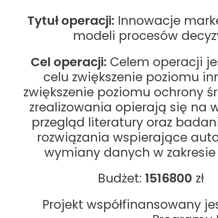
Tytuł operacji:
Innowacje marke
modeli procesów decyzyj
Cel operacji:
Celem operacji je
celu zwiększenie poziomu in
zwiększenie poziomu ochrony ś
zrealizowania opierają się na
przegląd literatury oraz bada
rozwiązania wspierające aut
wymiany danych w zakresie
Budżet:
1516800
zł
Projekt współfinansowany jes