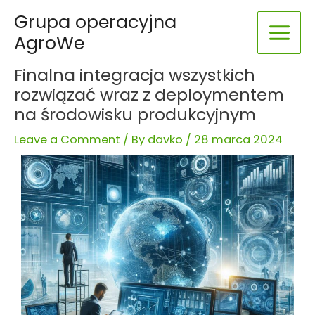
Skip
Post
Main
Grupa operacyjna
to
navigation
AgroWe
Menu
content
Finalna integracja wszystkich
rozwiązać wraz z deploymentem
na środowisku produkcyjnym
Leave a Comment
/ By
davko
/
28 marca 2024